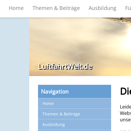
Home
Themen & Beiträge
Ausbildung
Fü
LuftfahrtWelt.de
Di
Navigation
Home
Leid
Webse
Themen & Beiträge
unse
Ausbildung