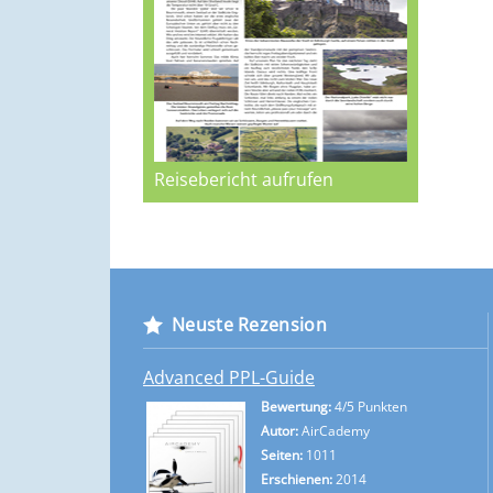
Reisebericht aufrufen
Neuste Rezension
Advanced PPL-Guide
Bewertung:
4/5 Punkten
Autor:
AirCademy
Seiten:
1011
Erschienen:
2014