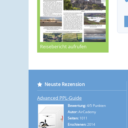
Reisebericht aufrufen
Neuste Rezension
Advanced PPL-Guide
Bewertung:
4/5 Punkten
Autor:
AirCademy
Seiten:
1011
Erschienen:
2014