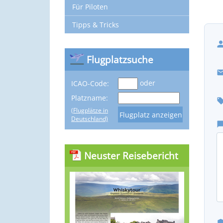
Für Piloten
Tipps & Tricks
Flugplatzsuche
oder
ICAO-Code:
Platzname:
(Flugplätze in
Deutschland)
Neuster Reisebericht