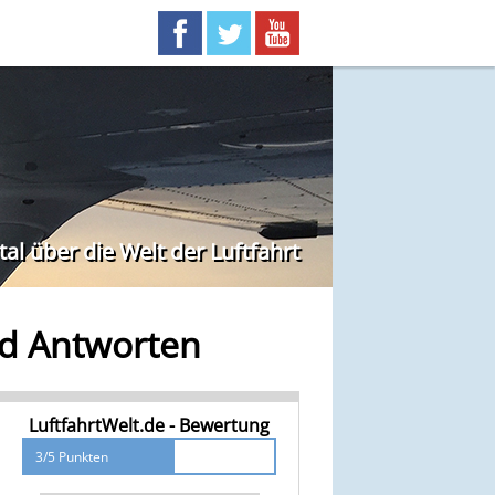
l über die Welt der Luftfahrt
nd Antworten
LuftfahrtWelt.de - Bewertung
3/5 Punkten