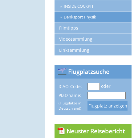
INSIDE COCKPIT
Denksport Physik
Filmtipps
Videosammlung
Linksammlung
Flugplatzsuche
oder
ICAO-Code:
Platzname:
(Flugplätze in
Deutschland)
Neuster Reisebericht