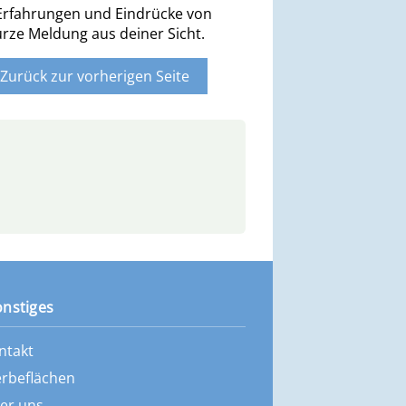
 Erfahrungen und Eindrücke von
urze Meldung aus deiner Sicht.
onstiges
ntakt
rbeflächen
er uns