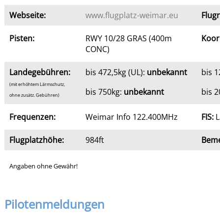
Webseite:
www.flugplatz-weimar.eu
Flugr
Pisten:
RWY 10/28 GRAS (400m
Koor
CONC)
Landegebühren:
bis 472,5kg (UL):
unbekannt
bis 
(mit erhöhtem Lärmschutz,
bis 750kg:
unbekannt
bis 
ohne zusätz. Gebühren)
Frequenzen:
Weimar Info 122.400MHz
FIS:
L
Flugplatzhöhe:
984ft
Beme
Angaben ohne Gewähr!
Pilotenmeldungen