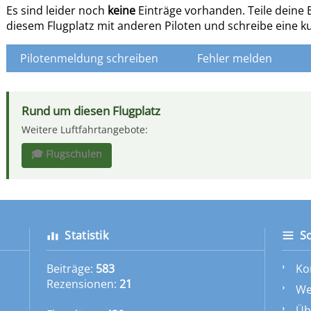
Es sind leider noch
keine
Einträge vorhanden. Teile deine
diesem Flugplatz mit anderen Piloten und schreibe eine k
Rund um diesen Flugplatz
Weitere Luftfahrtangebote:
🎓 Flugschulen
Statistik
S
Beiträge:
583
Ko
Rezensionen:
21
We
Üb