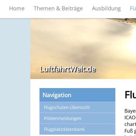
Home
Themen & Beiträge
Ausbildung
Fü
LuftfahrtWelt.de
Fl
Navigation
Flugschulen-Übersicht
Bayer
ICAO
Pilotenmeldungen
chart
Flugplatzdatenbank
Fuß g