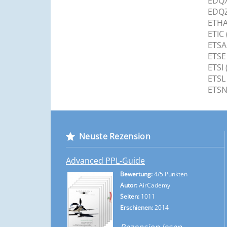
EDQX
Flugplatz Rosenthal-Field-Plössen
EDQZ
ETHA
Flugplatz Ebern-Sendelbach
ETIC
Flugplatz Hassfurt-Hassberge
ETSA
ETSE
Flugplatz Weiden/Oberpfalz
ETSI
Flugplatz Hetzleser Berg
ETSL 
ETSN
Flugplatz Pegnitz-Zipser Berg
Flugplatz Bamberg-Breitenau
Flugplatz Altenstadt
Neuste Rezension
Flugplatz Roth
Advanced PPL-Guide
Flugplatz Grafenwöhr
Bewertung:
4/5 Punkten
Flugplatz Hohenfels
Autor:
AirCademy
Flugplatz Vilseck
Seiten:
1011
Erschienen:
2014
Flugplatz Landsberg/Lech