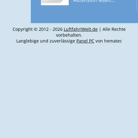
Rezension lesen...
Flugplatz Erding
Flugplatz Ingolstadt/Manching
Flugplatz Lechfeld
Copyright © 2012 - 2026
LuftfahrtWelt.de
| Alle Rechte
Flugplatz Neuburg
vorbehalten.
Langlebige und zuverlässige
Panel PC
von hematec
Flugplatz Grabenstätt
Flugplatz Vilshofen
Flugplatz Kitzingen