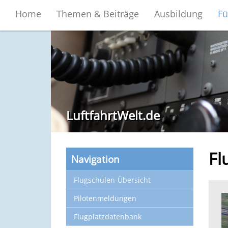
Home
Themen & Beiträge
Ausbildung
Fü
LuftfahrtWelt.de
Fl
Navigation
Flugschulen-Übersicht
Pilotenmeldungen
Flugplatzdatenbank