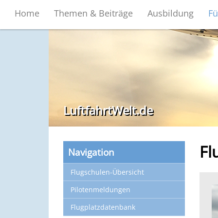
Home
Themen & Beiträge
Ausbildung
Fü
LuftfahrtWelt.de
Fl
Navigation
Flugschulen-Übersicht
Pilotenmeldungen
Flugplatzdatenbank